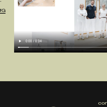
.
fG
con