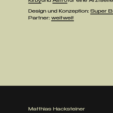
Kirby
und
Astro
für eine Arztseite
Design und Konzeption:
Super B
Partner:
weitweit
Matthias Hacksteiner