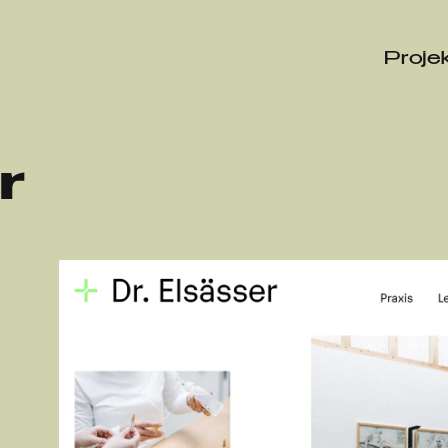
Proje
r